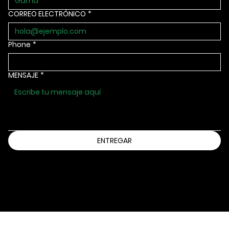
CORREO ELECTRÓNICO
*
Phone
*
MENSAJE
*
ENTREGAR
Información@bbbsia.org
(515) 288-9025
2130 GRAND AVENUE
DES MOINES, IOWA 50312