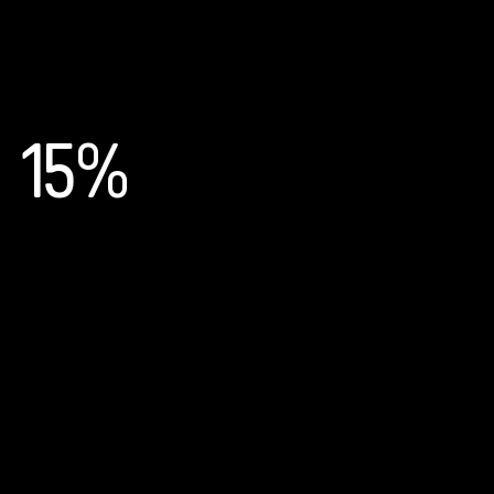
15%
Beneficios económicos
Los participantes del programa ganan un 15% más a lo
largo de su vida, lo que indica ventajas económicas a
largo plazo asociadas con la tutoría.