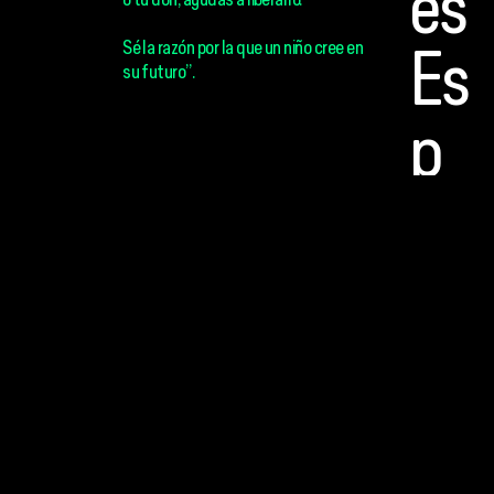
Es
o tu don, ayudas a liberarlo.
Sé la razón por la que un niño cree en
Es
su futuro”.
P
Er
An
D
O