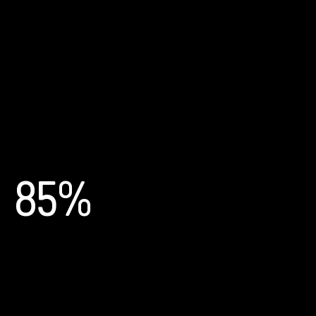
El 82% de los jóvenes participantes en
BBBSIA mantuvieron o mejoraron sus
calificaciones.
85%
Mejoras del comportamiento
Mayor prevención de conductas de riesgo gracias al capital social, la
orientación y los recursos a los que a menudo carecen de acceso.