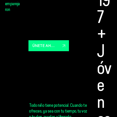
19
empareja
ron
¡Se necesita un pueblo para
7
despertar el potencial!
Cuando te conviertes en mentor,
donante o defensor, te unes a una
+
comunidad que cambia vidas, una
conexión significativa a la vez.
ÚNETE AHORA
J
Óv
E
N
Todo niño tiene potencial. Cuando te
ofreces, ya sea con tu tiempo, tu voz