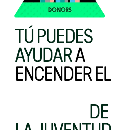
TÚ PUEDES
AYUDAR
A
ENCENDER EL
PODER Y LA
PROMESA
DE