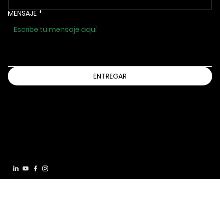
MENSAJE
*
ENTREGAR
Información@bbbsia.org
(515) 288-9025
2130 GRAND AVENUE
DES MOINES, IOWA 50312
Declaración de accesibilidad
política de
privacidad