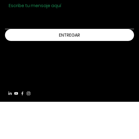
ENTREGAR
Información@bbbsia.org
(515) 288-9025
2130 GRAND AVENUE
DES MOINES, IOWA 50312
Declaración de accesibilidad
política de
privacidad
Términos y condiciones